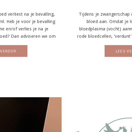
ed verliest na je bevalling,
Tijdens je zwangerschap 
l. Heb je voor je bevalling
bloed aan. Omdat je l
ne en/of verlies je na je
bloedplasma (vocht) aanm
bloed? Dan adviseren we om
rode bloedcellen, ‘verdunt’
iken. Wil je ijzermedicatie
je hemoglobine (Hb)-geha
of dit weer oppakken? Dan is
(ferritine). Om in de gat
 VERDER
LEES V
goed […]
waardes zijn en hoe ze 
zwangerschap, 