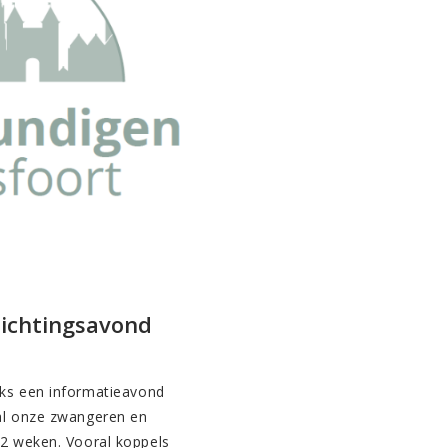
lichtingsavond
jks een informatieavond
 al onze zwangeren en
32 weken. Vooral koppels