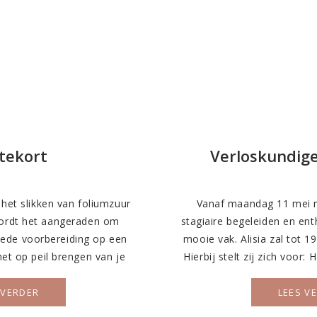
rtekort
Verloskundige
et slikken van foliumzuur
Vanaf maandag 11 mei 
wordt het aangeraden om
stagiaire begeleiden en en
goede voorbereiding op een
mooie vak. Alisia zal tot 19
t op peil brengen van je
Hierbij stelt zij zich voor:
 je lichaam tijdens de
is Alisia Snip en ik ben ee
zer nodig heeft voor de
opleiding.In mijn vrije tijd
 VERDER
LEES V
llen en de ontwikkeling van
te [