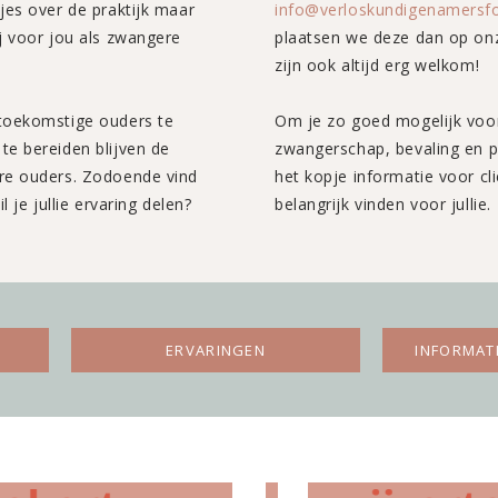
jes over de praktijk maar
info@verloskundigenamersfo
j voor jou als zwangere
plaatsen we deze dan op onz
zijn ook altijd erg welkom!
 toekomstige ouders te
Om je zo goed mogelijk voor
te bereiden blijven de
zwangerschap, bevaling en periode erna vind je onder
re ouders. Zodoende vind
het kopje informatie voor cli
l je jullie ervaring delen?
belangrijk vinden voor jullie.
ERVARINGEN
INFORMAT