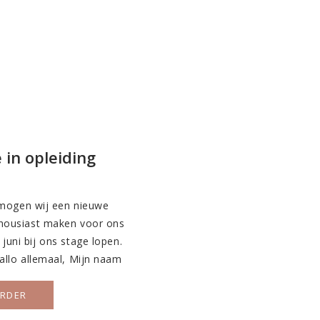
 in opleiding
mogen wij een nieuwe
thousiast maken voor ons
 juni bij ons stage lopen.
 Hallo allemaal, Mijn naam
rstejaars verloskundige in
 vind ik het leuk om buiten
ERDER
…]