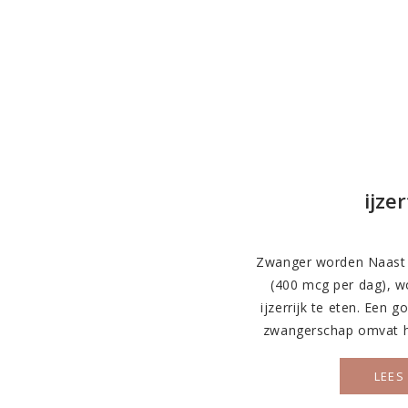
ijze
Zwanger worden Naast h
(400 mcg per dag), 
ijzerrijk te eten. Een 
zwangerschap omvat he
ijzergehalte, omdat
zwangerschap meer ij
LEES
opbouw van rode bloedce