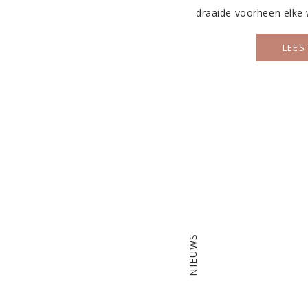
draaide voorheen elke
zelf een doek mee te n
kan meedraaien, ve
LEES
ecologische voetafdruk.
NIEUWS