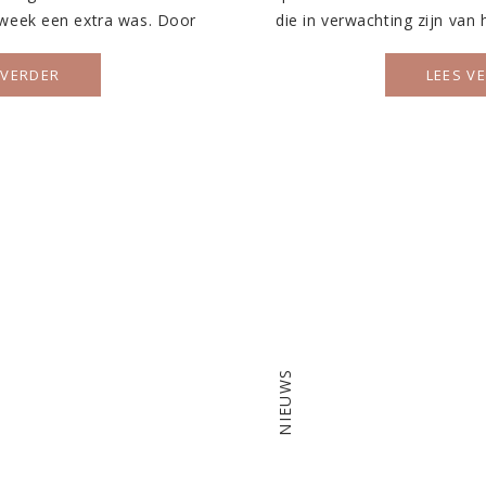
 week een extra was. Door
die in verwachting zijn van
emen, die met je eigen was
we van harte uit, maar nat
rkleinen we samen onze
als je al eerder bevallen 
 VERDER
LEES V
 Neem je er eentje mee naar
als voorbereid
[…]
NIEUWS