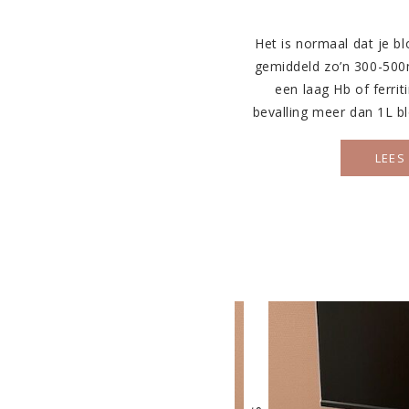
Het is normaal dat je blo
gemiddeld zo’n 300-500m
een laag Hb of ferriti
bevalling meer dan 1L 
ijzermedicatie te gebru
slikken na de bevalling 
LEES
het 