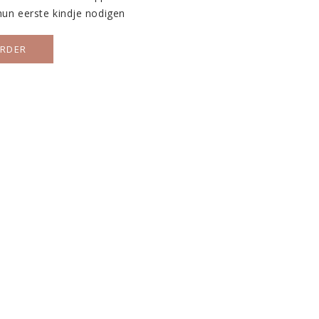
 hun eerste kindje nodigen
uurlijk ben je ook welkom
bent. De avond is bedoeld
ERDER
ing op de […]