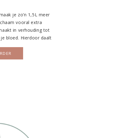
maak je zo’n 1,5L meer
ichaam vooral extra
aakt in verhouding tot
 je bloed. Hierdoor daalt
lte en je ijzervoorraad
en te houden hoe hoog je
ERDER
ontwikkelen tijdens je
willen we […]