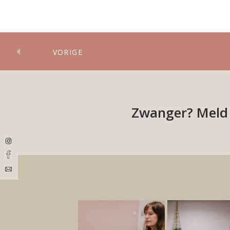
de baby.E
VORIGE
Zwanger? Meld j