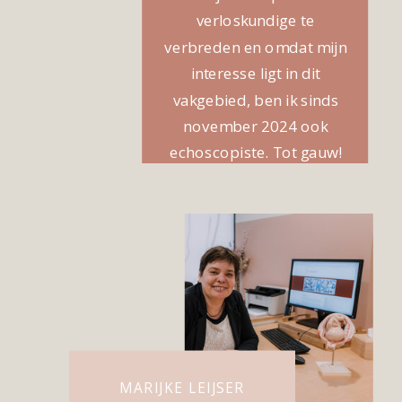
verloskundige te
verbreden en omdat mijn
interesse ligt in dit
vakgebied, ben ik sinds
november 2024 ook
echoscopiste. Tot gauw!
MARIJKE LEIJSER