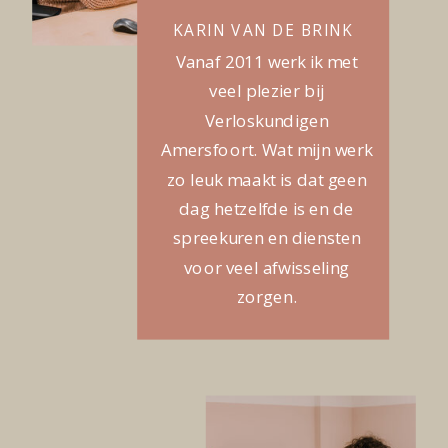
KARIN VAN DE BRINK
Vanaf 2011 werk ik met
veel plezier bij
Verloskundigen
Amersfoort. Wat mijn werk
zo leuk maakt is dat geen
dag hetzelfde is en de
spreekuren en diensten
voor veel afwisseling
zorgen.