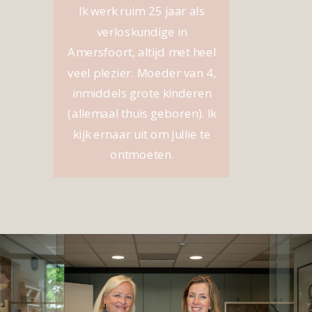
Ik werk ruim 25 jaar als
verloskundige in
Amersfoort, altijd met heel
veel plezier. Moeder van 4,
inmiddels grote kinderen
(allemaal thuis geboren). Ik
kijk ernaar uit om jullie te
ontmoeten.