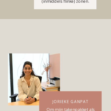
(inmiddels flinke) zonen.
JORIEKE GANPAT
Om mijn takenpakket als