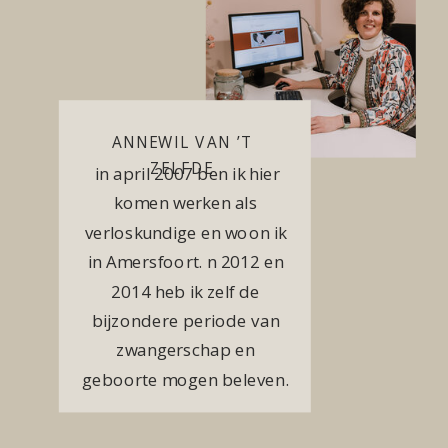
ANNEWIL VAN ’T
ZELFDE
in april 2007 ben ik hier
komen werken als
verloskundige en woon ik
in Amersfoort. n 2012 en
2014 heb ik zelf de
bijzondere periode van
zwangerschap en
geboorte mogen beleven.